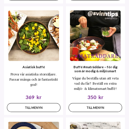
Asiatisk buffé
Buffé #maträddare – för dig
som är modig & miljösmart
Prova vår asiatiska storsäljare.
Vågar du beställa utan att veta
Passar många och är fantastiskt
vad du får? Beställ en extra
god!
miljö- & klimatsmart buffé!
369
kr
350
kr
TILL MENYN
TILL MENYN