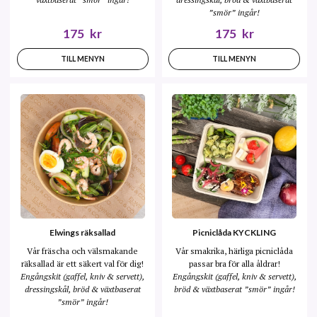
”smör” ingår!
175
kr
175
kr
TILL MENYN
TILL MENYN
Elwings räksallad
Picniclåda KYCKLING
Vår fräscha och välsmakande
Vår smakrika, härliga picniclåda
räksallad är ett säkert val för dig!
passar bra för alla åldrar!
Engångskit (gaffel, kniv & servett),
Engångskit (gaffel, kniv & servett),
dressingskål, bröd & växtbaserat
bröd & växtbaserat ”smör” ingår!
”smör” ingår!