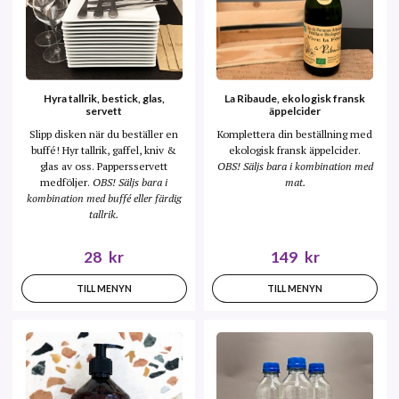
Hyra tallrik, bestick, glas,
La Ribaude, ekologisk fransk
servett
äppelcider
Slipp disken när du beställer en
Komplettera din beställning med
buffé! Hyr tallrik, gaffel, kniv &
ekologisk fransk äppelcider.
glas av oss. Pappersservett
OBS! Säljs bara i kombination med
medföljer.
OBS! Säljs bara i
mat.
kombination med buffé eller färdig
tallrik.
28
kr
149
kr
TILL MENYN
TILL MENYN