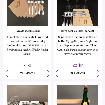
Hyra dessertskedar
Hyra bestick, glas, servett
Komplettera din beställning med
Slipp disken när du beställer en
dessertskedar för en smidig
buffé! Hyr gaffel, kniv & glas av
helhetslösning.
OBS! Säljs bara i
oss. Pappersservett medföljer.
kombination med buffé eller färdig
OBS! Säljs bara i kombination med
tallrik.
buffé eller färdig tallrik.
7
kr
22
kr
TILL MENYN
TILL MENYN