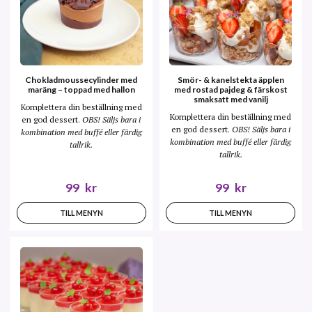
Chokladmoussecylinder med
Smör- & kanelstekta äpplen
maräng – toppad med hallon
med rostad pajdeg & färskost
smaksatt med vanilj
Komplettera din beställning med
Komplettera din beställning med
en god dessert.
OBS! Säljs bara i
en god dessert.
OBS! Säljs bara i
kombination med buffé eller färdig
kombination med buffé eller färdig
tallrik.
tallrik.
99
kr
99
kr
TILL MENYN
TILL MENYN