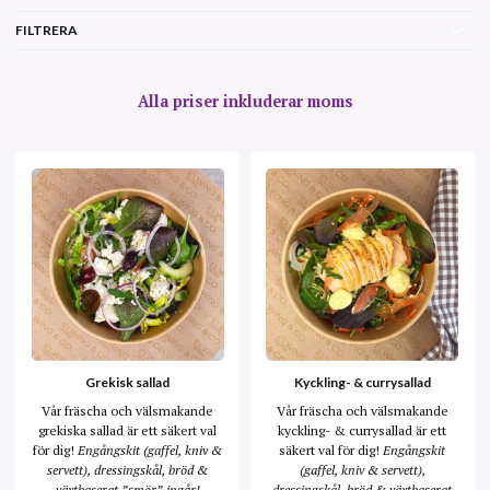
FILTRERA
Alla priser inkluderar moms
Grekisk sallad
Kyckling- & currysallad
Vår fräscha och välsmakande
Vår fräscha och välsmakande
grekiska sallad är ett säkert val
kyckling- & currysallad är ett
för dig!
Engångskit (gaffel, kniv &
säkert val för dig!
Engångskit
servett), dressingskål, bröd &
(gaffel, kniv & servett),
växtbaserat ”smör” ingår!
dressingskål, bröd & växtbaserat