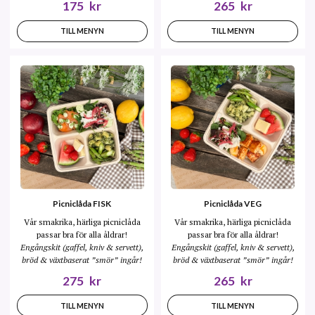
175
kr
265
kr
TILL MENYN
TILL MENYN
Picniclåda FISK
Picniclåda VEG
Vår smakrika, härliga picniclåda
Vår smakrika, härliga picniclåda
passar bra för alla åldrar!
passar bra för alla åldrar!
Engångskit (gaffel, kniv & servett),
Engångskit (gaffel, kniv & servett),
bröd & växtbaserat ”smör” ingår!
bröd & växtbaserat ”smör” ingår!
275
kr
265
kr
TILL MENYN
TILL MENYN