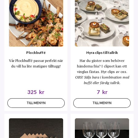
Plockbuffé
Hyra clips till tallrik
Vår Plockbuffé passar perfekt när
Har du gäster som behöver
du vill ha lite matigare tilltugg!
händerna fria? I clipset kan ett
vinglas fästas. Hyr clips av oss.
OBS! Säljs bara i kombination med
buffé eller färdig tallrik.
325
kr
7
kr
TILL MENYN
TILL MENYN