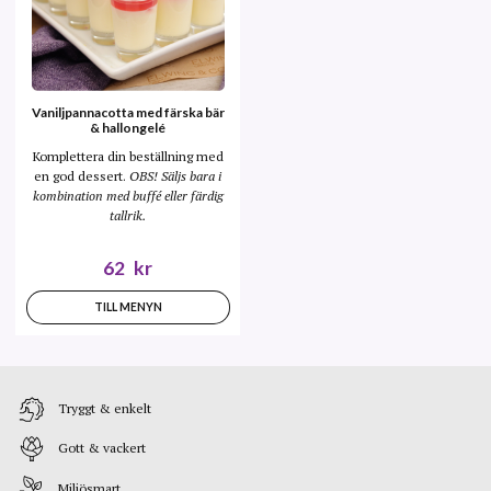
Vaniljpannacotta med färska bär
& hallongelé
Komplettera din beställning med
en god dessert.
OBS! Säljs bara i
kombination med buffé eller färdig
tallrik.
62
kr
TILL MENYN
Tryggt & enkelt
Gott & vackert
Miljösmart